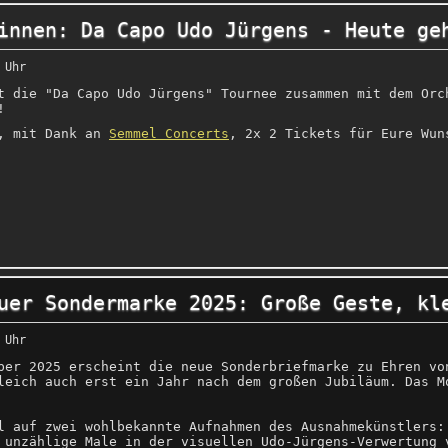
innen: Da Capo Udo Jürgens - Heute ge
 Uhr
t die "Da Capo Udo Jürgens" Tournee zusammen mit dem Orc
!
n, mit Dank an
Semmel Concerts
, 2x 2 Tickets für Eure Wun
uer Sondermarke 2025: Große Geste, kl
 Uhr
ber 2025 erscheint die neue Sonderbriefmarke zu Ehren vo
leich auch erst ein Jahr nach dem großen Jubiläum. Das M
l auf zwei wohlbekannte Aufnahmen des Ausnahmekünstlers:
 unzählige Male in der visuellen Udo-Jürgens-Verwertung 