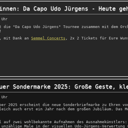
innen: Da Capo Udo Jürgens - Heute ge
 Uhr
t die "Da Capo Udo Jürgens" Tournee zusammen mit dem Orc
!
n, mit Dank an
Semmel Concerts
, 2x 2 Tickets für Eure Wun
uer Sondermarke 2025: Große Geste, kl
 Uhr
ber 2025 erscheint die neue Sonderbriefmarke zu Ehren vo
leich auch erst ein Jahr nach dem großen Jubiläum. Das M
l auf zwei wohlbekannte Aufnahmen des Ausnahmekünstlers:
 unzählige Male in der visuellen Udo-Jürgens-Verwertung 