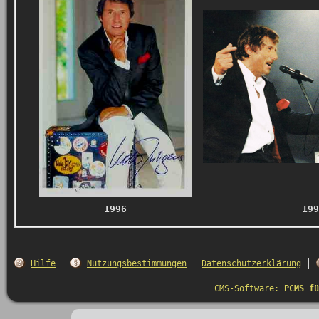
1996
199
Hilfe
Nutzungsbestimmungen
Datenschutzerklärung
CMS-Software:
PCMS fü