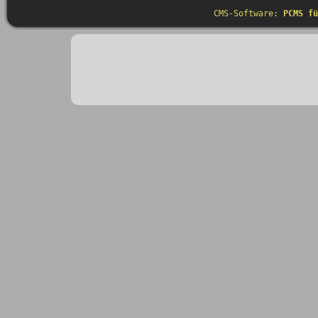
CMS-Software:
PCMS fü