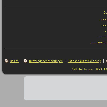
D
...
..
.
... 
... noch
Hilfe
Nutzungsbestimmungen
Datenschutzerklärung
CMS-Software:
PCMS fü