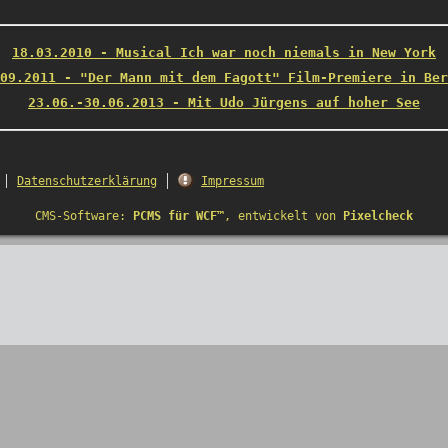
18.03.2010 - Musical Ich war noch niemals in New York
09.2011 - "Der Mann mit dem Fagott" Film-Premiere in Ber
23.06.-30.06.2013 - Mit Udo Jürgens auf hoher See
Datenschutzerklärung
Impressum
CMS-Software:
PCMS für WCF™
, entwickelt von
Pixelcheck