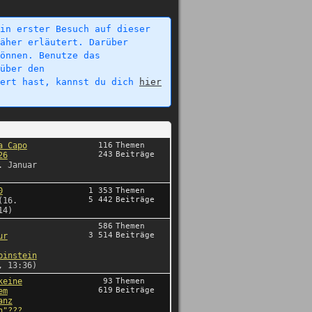
in erster Besuch auf dieser
äher erläutert. Darüber
önnen. Benutze das
über den
iert hast, kannst du dich
hier
a Capo
116
Themen
243
Beiträge
26
. Januar
0
1 353
Themen
5 442
Beiträge
(16.
14)
586
Themen
3 514
Beiträge
ur
binstein
, 13:36)
keine
93
Themen
619
Beiträge
em
anz
n"???