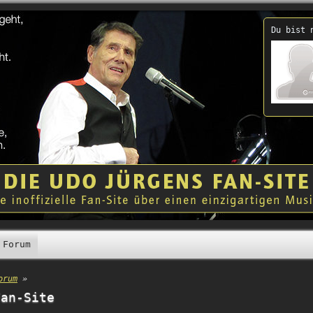
Du bist 
Forum
orum
»
Fan-Site