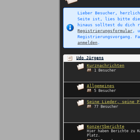
Lieber Besucher, herzlich
Seite ist, lies bitte di
hinaus solltest du dich r
Registrierungsformular
, 
Registrierungsvorgang. F
anmelden
.
Udo Jürgens
Kurznachrichten
1 Besucher
Allgemeines
5 Besucher
Seine Lieder, seine P
77 Besucher
Konzertberichte
Hier haben Berichte zu K
Platz.