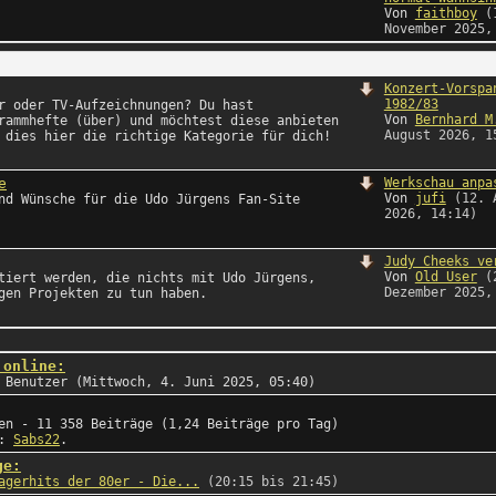
Von
faithboy
(
November 2025,
Konzert-Vorspa
1982/83
r oder TV-Aufzeichnungen? Du hast
Von
Bernhard M
rammhefte (über) und möchtest diese anbieten
August 2026, 1
 dies hier die richtige Kategorie für dich!
e
Werkschau anpa
Von
jufi
(12. 
nd Wünsche für die Udo Jürgens Fan-Site
2026, 14:14)
Judy Cheeks ve
Von
Old User
(
tiert werden, die nichts mit Udo Jürgens,
Dezember 2025,
gen Projekten zu tun haben.
 online:
 Benutzer (Mittwoch, 4. Juni 2025, 05:40)
en - 11 358 Beiträge (1,24 Beiträge pro Tag)
t:
Sabs22
.
ge:
agerhits der 80er - Die...
(20:15 bis 21:45)