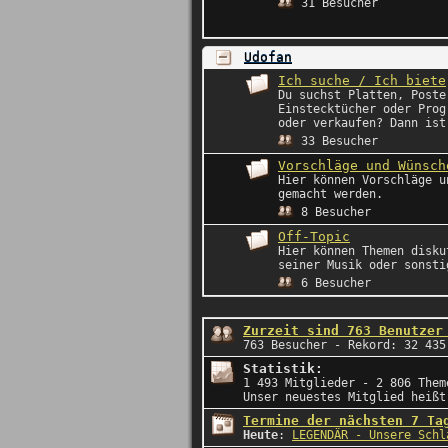
31 Besucher
Udofan
Ich suche / Ich biete
Du suchst Platten, Poste
Einstecktücher oder Prog
oder verkaufen? Dann ist
33 Besucher
Vorschläge und Wünsch
Hier können Vorschläge u
gemacht werden.
8 Besucher
Off-Topic
Hier können Themen disku
seiner Musik oder sonsti
6 Besucher
Zurzeit sind 763 Benutzer
763 Besucher - Rekord: 32 435
Statistik:
1 493 Mitglieder - 2 806 Them
Unser neuestes Mitglied heiß
Termine der nächsten 7 Ta
Heute
:
LEGENDÄR - Unsere Schl