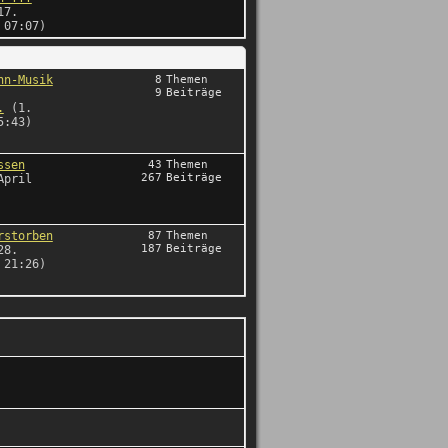
17.
 07:07)
nn-Musik
8
Themen
9
Beiträge
.
(1.
5:43)
ssen
43
Themen
267
Beiträge
April
rstorben
87
Themen
187
Beiträge
28.
 21:26)