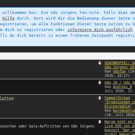
 willkommen bei: Die Udo Jürgens Fan-Site. Falls dies de
e
Hilfe
durch. Dort wird dir die Bedienung dieser Seite n
egistrieren, um alle Funktionen dieser Seite nutzen zu k
um dich zu registrieren oder
informiere dich ausführlich
alls du dich bereits zu einem früheren Zeitpunkt registr
GEWINNSPIEL: D
Udo Jürgens 20
Von
Udofan
(28
2026, 10:17)
Udo 20 / Udo 3
Von
Andreas_K
Juli 2026, 23:
latten
Sammelthread
"Ergänzungen z
Discographie"
Von
berndvonru
(16. Juli 2026
Warum gibt es 
Live DVD von d
onzerten oder Gala-Auftritten von Udo Jürgens
Konzert "Der g
normal Wahnsin