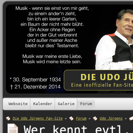
Webseite
Kalender
Galerie
Forum
Die Udo Jürgens Fan-Site
»
Forum
»
Udo Jürgens
»
Wer kennt evtl.