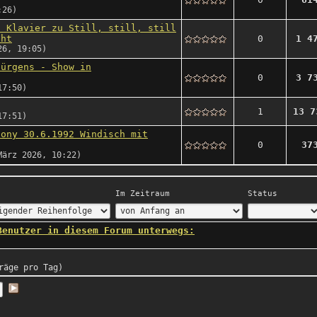
:26)
d Klavier zu Still, still, still
cht
0
1 4
26, 19:05)
Jürgens - Show in
0
3 7
17:50)
1
13 7
17:51)
hony 30.6.1992 Windisch mit
0
37
ärz 2026, 10:22)
Im Zeitraum
Status
Benutzer in diesem Forum unterwegs:
räge pro Tag)