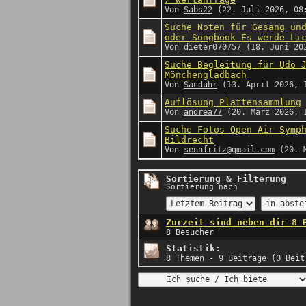
Von
Sabs22
(22. Juli 2026, 08
Suche Noten für Gesang un
oder Songbook Es werde Li
Von
dieter070757
(18. Juni 20
Suche Begleitung für Udo 
Mönchengladbach
Von
Sanduhr
(13. April 2026, 
Auflösung Plattensammlung
Von
andrea77
(20. März 2026, 
Suche Fotos Open Air Symp
Bildrecht
Von
sennfritz@gmail.com
(20. M
Sortierung & Filterung
Sortierung nach
Zurzeit sind neben dir 8 
8 Besucher
Statistik:
8 Themen - 9 Beiträge (0 Beit