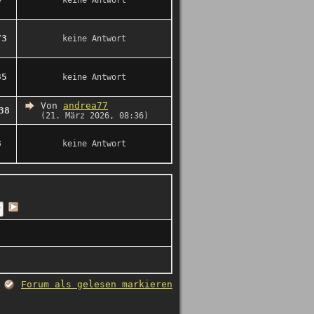
keine Antwort
73
keine Antwort
35
keine Antwort
Von
andrea77
38
(21. März 2026, 08:36)
3
keine Antwort
Forum als gelesen markieren