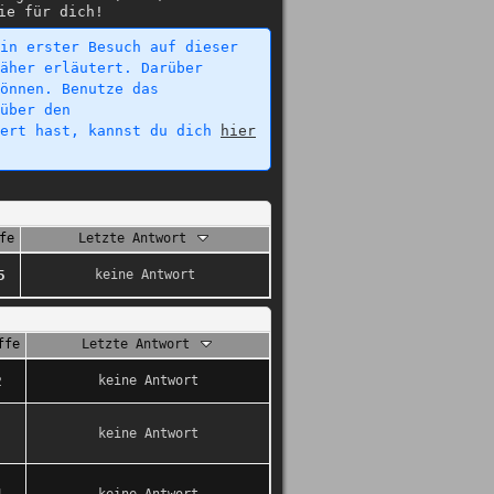
ie für dich!
in erster Besuch auf dieser
äher erläutert. Darüber
önnen. Benutze das
über den
iert hast, kannst du dich
hier
fe
Letzte Antwort
5
keine Antwort
ffe
Letzte Antwort
2
keine Antwort
keine Antwort
4