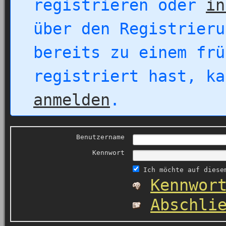
registrieren oder
in
über den Registrieru
bereits zu einem frü
registriert hast, k
anmelden
.
Benutzername
Kennwort
Ich möchte auf diesem
Kennwor
Abschli