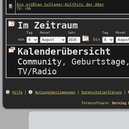
Die größten Schlager-Kulthits der 80er
TV: rbb
Im Zeitraum
Tag
Monat
Jahr
Tag
Monat
von
bis
Kalenderübersicht
Community
,
Geburtstage
TV/Radio
Hilfe
Nutzungsbestimmungen
Datenschutzerklärung
Forensoftware:
Burning 