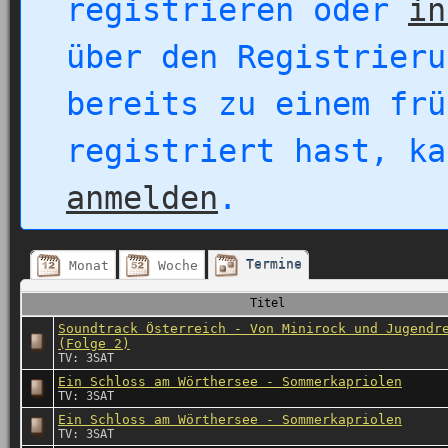
registrieren oder
in
über den Registrieru
bereits zu einem frü
registriert hast, k
anmelden
.
Termine
Monat
Woche
Titel
Soundtrack Österreich - Von Minirock und Jugendr
(Folge 2)
TV: 3SAT
Ein Schloss am Wörthersee - Sommerkapriolen
TV: 3SAT
Ein Schloss am Wörthersee - Sommerkapriolen
TV: 3SAT