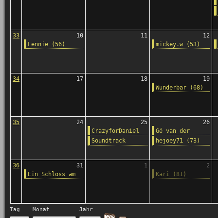
33
10
11
12
Lennie (56)
mickey.w (53)
34
17
18
19
Wunderbar (68)
35
24
25
26
CrazyforDaniel
Gé van der
(65)
Sluis (67)
Soundtrack
hejoey71 (73)
Österreich - Von
Minirock und
Jugendrevolte
36
31
1
2
(Folge 2)
Ein Schloss am
Kari (81)
Wörthersee -
Sommerkapriolen
Tag
Monat
Jahr