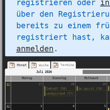
registrieren oder
in
über den Registrieru
bereits zu einem frü
registriert hast, k
anmelden
.
Termine
Monat
Woche
Juli 2026
Montag
Dienstag
Mittwoch
31
27
28
29
Indra37 (50)
bu.spirit (74)
sandyisland (57)
32
3
4
5