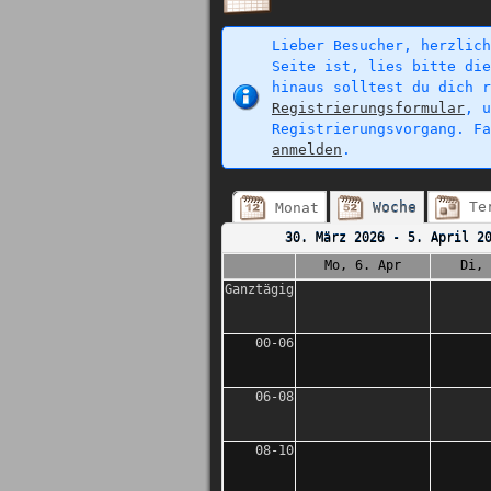
Lieber Besucher, herzlich
Seite ist, lies bitte di
hinaus solltest du dich r
Registrierungsformular
, 
Registrierungsvorgang. F
anmelden
.
Te
Monat
Woche
30. März 2026 - 5. April 2
Mo, 6. Apr
Di, 
Ganztägig
00-06
06-08
08-10