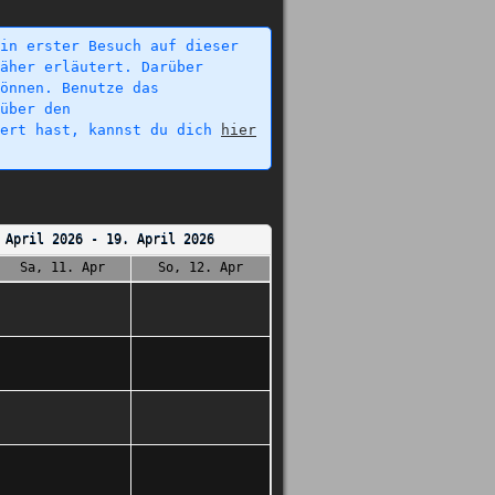
in erster Besuch auf dieser
äher erläutert. Darüber
önnen. Benutze das
über den
iert hast, kannst du dich
hier
 April 2026 - 19. April 2026
Sa, 11. Apr
So, 12. Apr