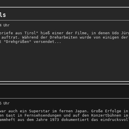
ls
4 Uhr
briefe aus Tirol" hieß einer der Filme, in denen Udo Jür
 auftrat. Während der Dreharbeiten wurde von einigen der
t "Drehgrüßen" versendet...
5 Uhr
war auch ein Superstar im fernen Japan. Große Erfolge in
en Gast in Fernsehsendungen und auf den Konzertbühnen im
ammheft aus dem Jahre 1973 dokumentiert das eindrucksvol