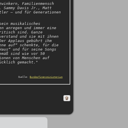
zwinkern, Familienmensch
, Sammy Davis Jr., Matt
tler – und für Generationen
sein musikalisches
en anregen und immer eine
ritisch sind. Ganze
verstand und sie mit ihnen
Der Applaus gebührt ihm
nne auf“ schenkte, für die
Haus“ und für seine Songs
emäß sind wie vor 50
ionen von Menschen auf
ücklich gemacht."
Quelle:
Bundesfinanzministerium