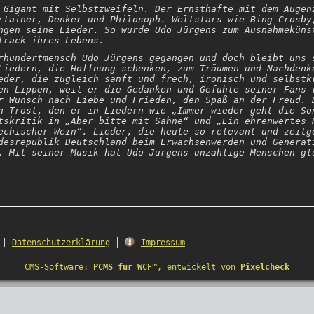
 Gigant mit Selbstzweifeln. Der Ernsthafte mit dem Augen
rtainer, Denker und Philosoph. Weltstars wie Bing Crosby
ngen seine Lieder. So wurde Udo Jürgens zum Ausnahmeküns
track ihres Lebens.
rhundertmensch Udo Jürgens gegangen und doch bleibt uns 
Liedern, die Hoffnung schenken, zum Träumen und Nachdenk
eder, die zugleich sanft und frech, ironisch und selbstk
en Lippen, weil er die Gedanken und Gefühle seiner Fans 
r Wunsch nach Liebe und Frieden, den Spaß an der Freud. 
n Trost, den er in Liedern wie „Immer wieder geht die So
tskritik in „Aber bitte mit Sahne“ und „Ein ehrenwertes 
echischer Wein“. Lieder, die heute so relevant und zeitg
desrepublik Deutschland beim Erwachsenwerden und Generat
. Mit seiner Musik hat Udo Jürgens unzählige Menschen gl
Datenschutzerklärung
Impressum
CMS-Software:
PCMS für WCF™
, entwickelt von
Pixelcheck