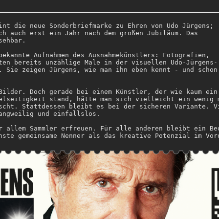
int die neue Sonderbriefmarke zu Ehren von Udo Jürgens;
ch auch erst ein Jahr nach dem großen Jubiläum. Das
nsehbar.
bekannte Aufnahmen des Ausnahmekünstlers: Fotografien,
ten bereits unzählige Male in der visuellen Udo-Jürgens-
. Sie zeigen Jürgens, wie man ihn eben kennt - und schon
Bilder. Doch gerade bei einem Künstler, der wie kaum ein
elseitigkeit stand, hätte man sich vielleicht ein wenig 
scht. Stattdessen bleibt es bei der sicheren Variante. V
angweilig und einfallslos.
r allem Sammler erfreuen. Für alle anderen bleibt ein Be
nste gemeinsame Nenner als das kreative Potenzial im Vor