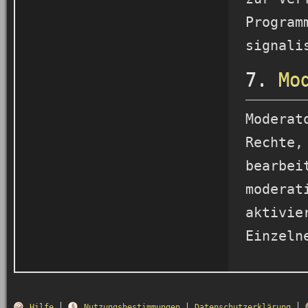
Program
signali
7.
Mo
Moderat
Rechte,
bearbei
moderat
aktivie
Einzeln
Hilfe
Nutzungsbestimmungen
Datenschutzerklärung