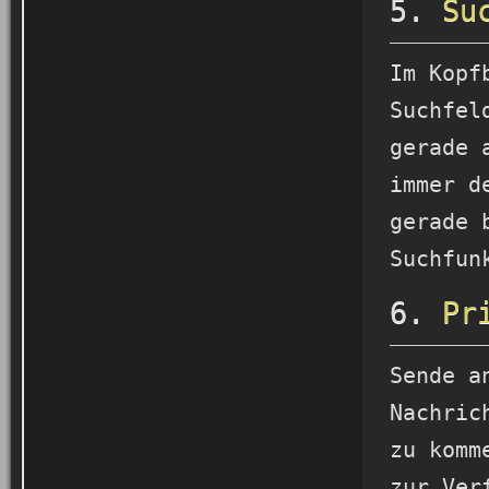
5.
Su
Im Kopf
Suchfel
gerade 
immer d
gerade 
Suchfun
6.
Pr
Sende a
Nachric
zu komm
zur Ver