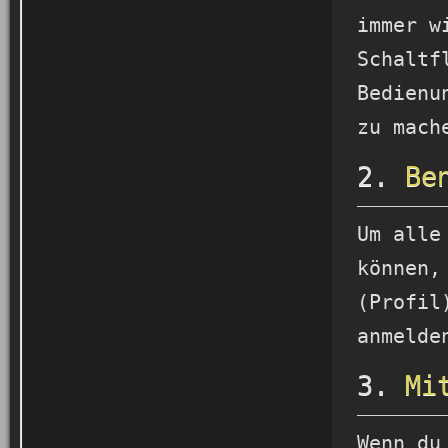
immer w
Schaltf
Bedienu
zu mach
2.
Be
Um alle
können,
(Profil
anmelde
3.
Mi
Wenn du