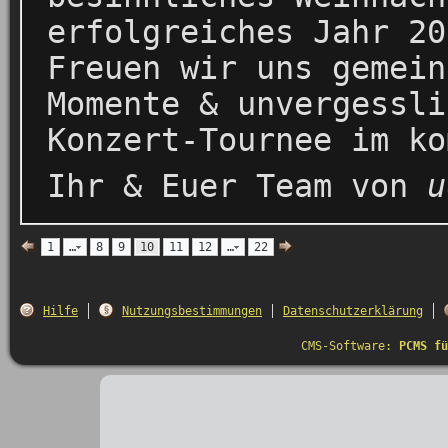
erfolgreiches Jahr 20
Freuen wir uns gemein
Momente & unvergessli
Konzert-Tournee im ko
Ihr & Euer Team von
u
1
…
8
9
10
11
12
…
22
Hilfe
Nutzungsbestimmungen
Datenschutzerklärung
CMS-Software:
PCMS fü