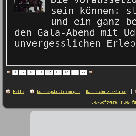
sein können: s
und ein ganz b
den Gala-Abend mit Ud
unvergesslichen Erleb
1
…
10
11
12
13
14
…
22
Hilfe
Nutzungsbestimmungen
Datenschutzerklärung
CMS-Software:
PCMS fü