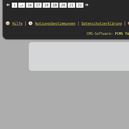
1
…
16
17
18
19
20
21
22
Hilfe
Nutzungsbestimmungen
Datenschutzerklärung
CMS-Software:
PCMS fü