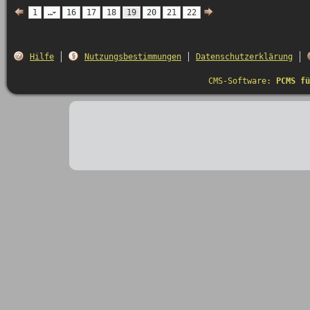
1
…
16
17
18
19
20
21
22
Hilfe
Nutzungsbestimmungen
Datenschutzerklärung
CMS-Software:
PCMS fü