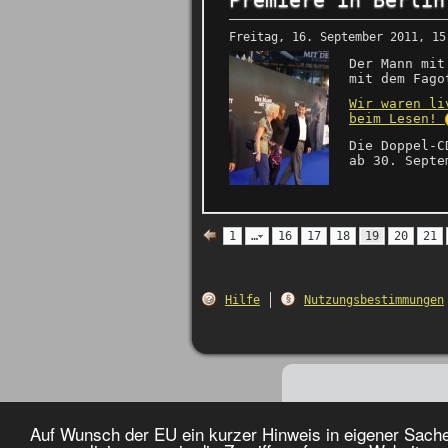
Premiere in Berlin
Freitag, 16. September 2011, 15
Der Mann mit
mit dem Fago
Wir waren li
beim Lesen!
Die Doppel-C
ab 30. Septe
1
…
16
17
18
19
20
21
Hilfe
Nutzungsbestimmungen
Auf Wunsch der EU ein kurzer Hinweis in eigener Sach