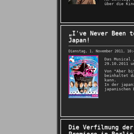
über die Kin
„I've Never Been t
Japan!
Dienstag, 1. November 2011, 10:
Das Musical 
29.10.2011 u
Von "Aber bi
beinhaltet d
kann.
In der japan
japanischen 
Die Verfilmung der