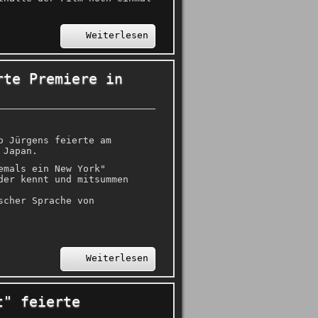
Weiterlesen
rte Premiere in
o Jürgens feierte am
 Japan.
emals ein New York"
der kennt und mitsummen
scher Sprache von
Weiterlesen
t" feierte