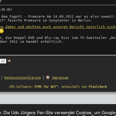
!
:39 Uhr
 dem Fagott - Premiere Am 14.09.2011 war es also soweit:
tt" feierte Premiere im SonyCenter in Berlin.
ve dabei und möchten euch unseren Bericht natürlich nich
D, die Doppel-DVD und Blu-ray Disc zum TV-Zweiteiler „De
mber 2011 im Handel erhältlich.
22
Datenschutzerklärung
Impressum
CMS-Software:
PCMS für WCF™
, entwickelt von
Pixelcheck
e: Die Udo Jürgens Fan-Site verwendet Cookies, um Google