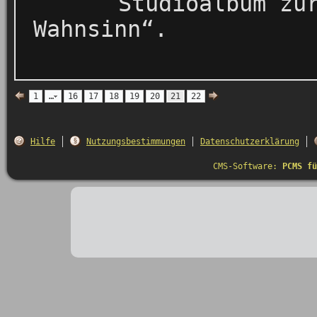
Studioalbum zu
Wahnsinn“.
1
…
16
17
18
19
20
21
22
Hilfe
Nutzungsbestimmungen
Datenschutzerklärung
CMS-Software:
PCMS fü