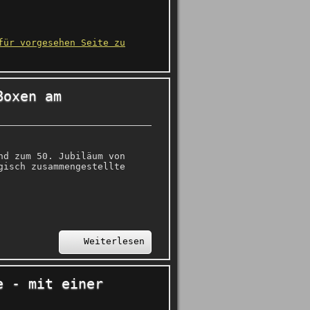
für vorgesehen Seite zu
Boxen am
nd zum 50. Jubiläum von
gisch zusammengestellte
Weiterlesen
e - mit einer