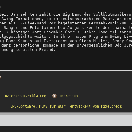
r
Seit Jahrzehnten zählt die Big Band des Vollblutmusikers
 Swing-Formationen, ob im deutschsprachigen Raum, an den
oder als TV-Live-Band vor begeistertem Fernseh-Publikum. 
n Sänger und Entertainer Udo Jürgens konnte der charmant
n 17-köpfigen Jazz-Ensemble über 30 Jahre lang Millionen
olgsgeschichte weiter: In ihrem neuen Programm Swing Liv
ig Band Sounds auf Evergreens von Glenn Miller, Benny Go
 ganz persönliche Hommage an den unvergesslichen Udo Jür
 und geschätzten Freund.
Datenschutzerklärung
Impressum
CMS-Software:
PCMS für WCF™
, entwickelt von
Pixelcheck