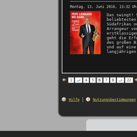
Montag, 13. Juni 2016, 13:32 Uh
Das swingt! 
beliebtesten
Südafrikas 
Arrangeur vo
erstklassige
geht die Erf
des großen B
und auf eine
langjährigen
1
…
4
5
6
7
8
…
22
Hilfe
Nutzungsbestimmungen