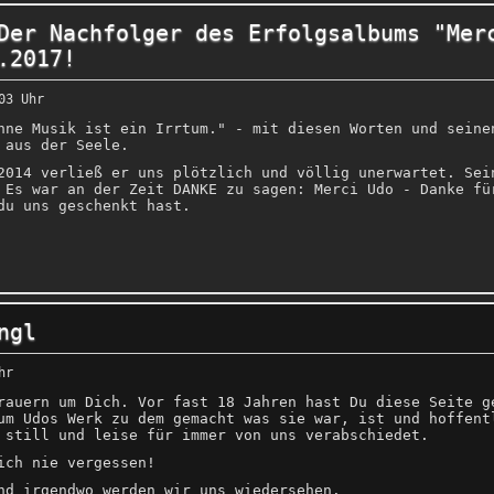
Der Nachfolger des Erfolgsalbums "Mer
.2017!
03 Uhr
hne Musik ist ein Irrtum." - mit diesen Worten und seine
 aus der Seele.
2014 verließ er uns plötzlich und völlig unerwartet. Sei
 Es war an der Zeit DANKE zu sagen: Merci Udo - Danke fü
du uns geschenkt hast.
ngl
hr
rauern um Dich. Vor fast 18 Jahren hast Du diese Seite g
um Udos Werk zu dem gemacht was sie war, ist und hoffent
 still und leise für immer von uns verabschiedet.
ich nie vergessen!
nd irgendwo werden wir uns wiedersehen.