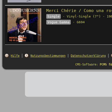
Merci Chérie / Como una ro
Single
· Vinyl-Single (7") · 19
Vogue Gamma
· G694
Hilfe
Nutzungsbestimmungen
Datenschutzerklärung
CMS-Software:
PCMS fü