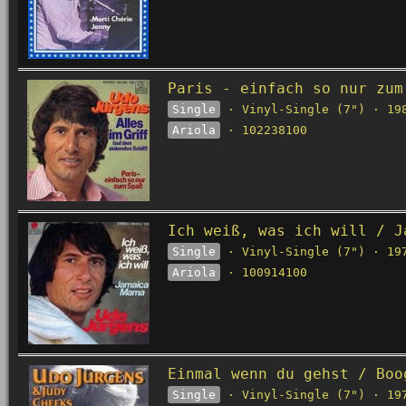
Paris - einfach so nur zum
Single
· Vinyl-Single (7") · 19
Ariola
· 102238100
Ich weiß, was ich will / J
Single
· Vinyl-Single (7") · 19
Ariola
· 100914100
Einmal wenn du gehst / Boo
Single
· Vinyl-Single (7") · 19