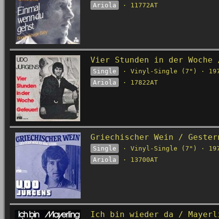
Ariola
· 11772AT
Vier Stunden in der Woche 
Single
· Vinyl-Single (7") · 19
Ariola
· 17822AT
Griechischer Wein / Gester
Single
· Vinyl-Single (7") · 19
Ariola
· 13700AT
Ich bin wieder da / Mayerl