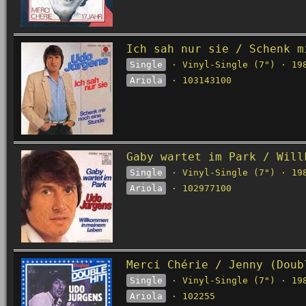
Ich sah nur sie / Schenk m
Single
· Vinyl-Single (7") · 19
Ariola
· 103143100
Gaby wartet im Park / Will
Single
· Vinyl-Single (7") · 19
Ariola
· 102977100
Merci Chérie / Jenny (Doub
Single
· Vinyl-Single (7") · 19
Ariola
· 102255