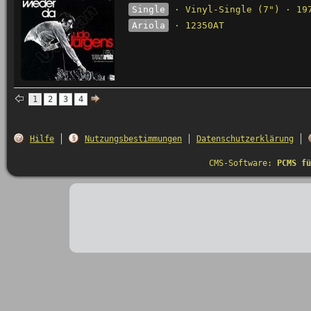
Single
· Vinyl-Single (7") · 19
Ariola
· 12350AT
1
2
3
4
Hilfe
Nutzungsbestimmungen
Datenschutzerklärung
CMS-Software:
PCMS fü