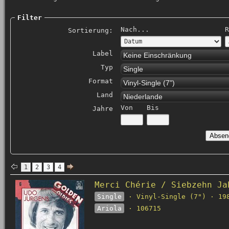
Filter
Nach...
R
Sortierung:
Label
Keine Einschränkung
Typ
Single
Format
Vinyl-Single (7")
Land
Niederlande
Von
Bis
Jahre
1
2
3
4
Merci Chérie / Siebzehn Ja
Single
· Vinyl-Single (7") · 19
Ariola
· 106715