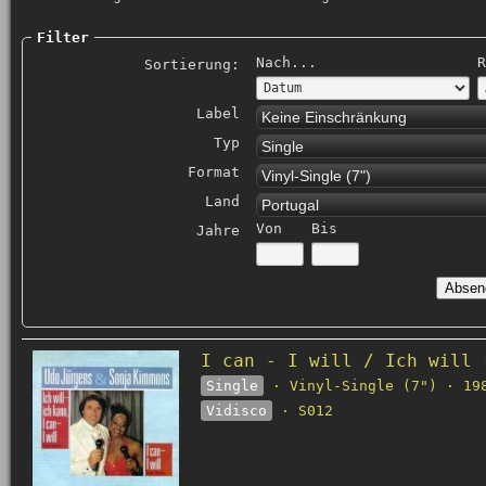
Filter
Nach...
R
Sortierung:
Label
Keine Einschränkung
Typ
Single
Format
Vinyl-Single (7")
Land
Portugal
Von
Bis
Jahre
I can - I will / Ich will 
Single
· Vinyl-Single (7") · 19
Vidisco
· S012