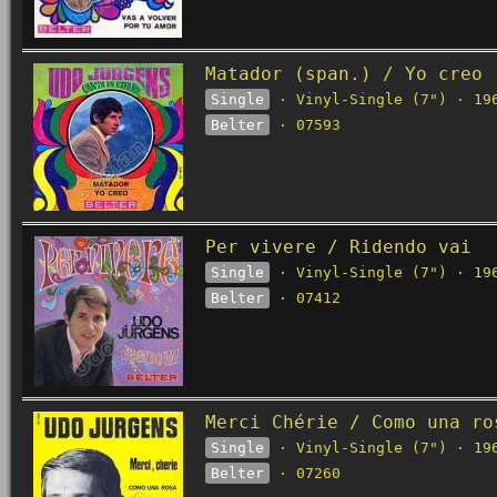
Matador (span.) / Yo creo
Single
· Vinyl-Single (7") · 19
Belter
· 07593
Per vivere / Ridendo vai
Single
· Vinyl-Single (7") · 19
Belter
· 07412
Merci Chérie / Como una ro
Single
· Vinyl-Single (7") · 19
Belter
· 07260