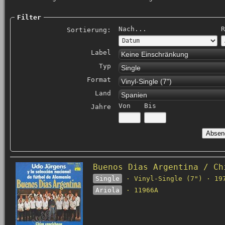
Filter
Nach...
R
Sortierung:
Label
Keine Einschränkung
Typ
Single
Format
Vinyl-Single (7")
Land
Spanien
Von
Bis
Jahre
Buenos Dias Argentina / Ch
Single
· Vinyl-Single (7") · 19
Ariola
· 11966A