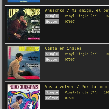
Anuschka / Mi amigo, el pa
Single
· Vinyl-Single (7") · 19
Belter
· 07667
Canta en inglés
Single
· Vinyl-Single (7") · 19
Belter
· 07567
Vas a volver / Por tu amor
Single
· Vinyl-Single (7") · 19
Belter
· 07591