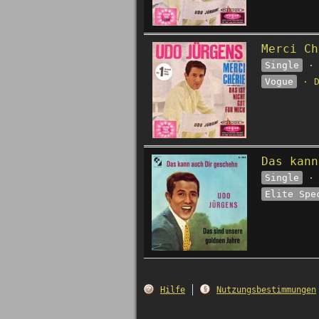
Merci Ch
Single
· 
Vogue
· D
Das kann
Single
· 
Elite Spe
Hilfe
Nutzungsbestimmungen