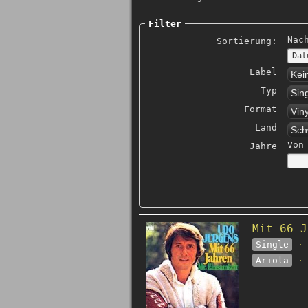
Filter
Nac
Sortierung:
Label
Kei
Typ
Sin
Format
Viny
Land
Sch
Von
Jahre
Mit 66 J
Single
· 
Ariola
· 