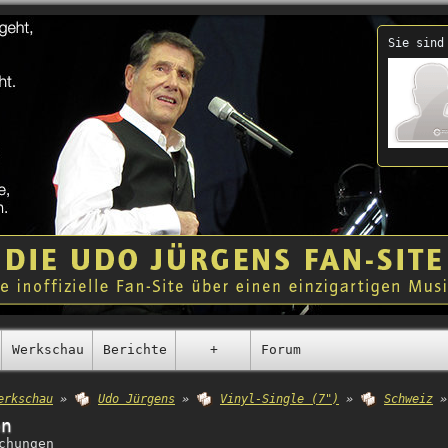
Sie sind
Werkschau
Berichte
+
Forum
erkschau
»
Udo Jürgens
»
Vinyl-Single (7")
»
Schweiz
»
en
chungen