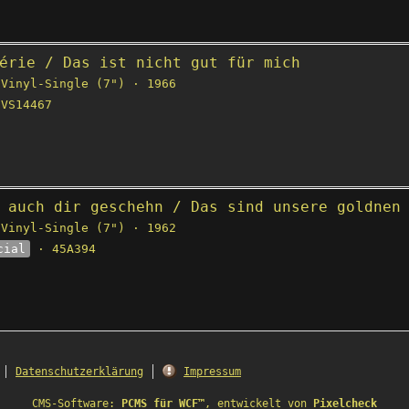
érie / Das ist nicht gut für mich
Vinyl-Single (7") · 1966
VS14467
 auch dir geschehn / Das sind unsere goldnen
Vinyl-Single (7") · 1962
cial
· 45A394
Datenschutzerklärung
Impressum
CMS-Software:
PCMS für WCF™
, entwickelt von
Pixelcheck