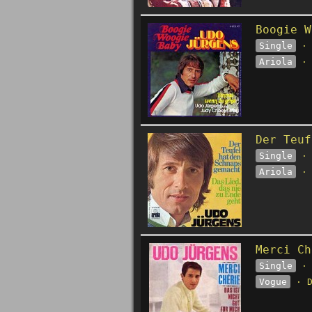
Boogie W
Single
· 
Ariola
· 
Der Teuf
Single
· 
Ariola
· 
Merci Ch
Single
· 
Vogue
· D