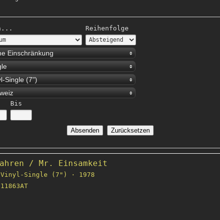
h...
Reihenfolge
ne Einschränkung
gle
l-Single (7")
weiz
Bis
ahren / Mr. Einsamkeit
Vinyl-Single (7") · 1978
11863AT