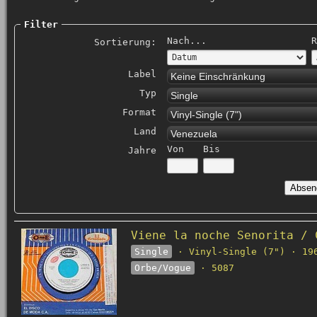
Filter
Nach...
R
Sortierung:
Label
Keine Einschränkung
Typ
Single
Format
Vinyl-Single (7")
Land
Venezuela
Von
Bis
Jahre
Viene la noche Senorita / 
Single
· Vinyl-Single (7") · 19
Orbe/Vogue
· 5087