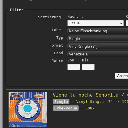
Filter
Nach...
R
Sortierung:
Label
Keine Einschränkung
Typ
Single
Format
Vinyl-Single (7")
Land
Venezuela
Von
Bis
Jahre
Viene la noche Senorita / 
Single
· Vinyl-Single (7") · 19
Orbe/Vogue
· 5087