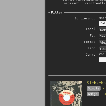
Insgesamt 1 Veröffentli
Filter
Nac
Sortierung:
Label
Kei
Typ
Sin
Format
Viny
Land
Deu
Von
Jahre
Siebzehn
Single
· 
Amiga
· 4