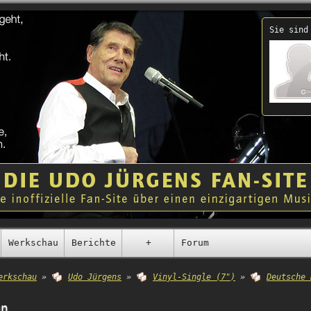
Sie sind
Werkschau
Berichte
+
Forum
erkschau
»
Udo Jürgens
»
Vinyl-Single (7")
»
Deutsche 
en