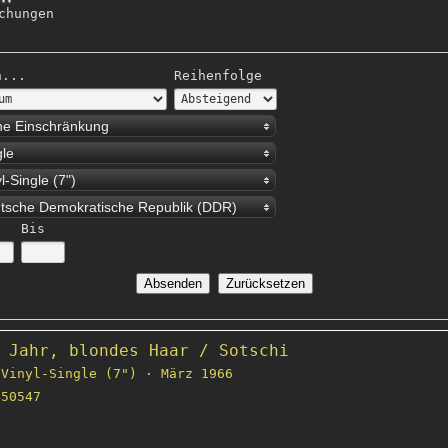
chungen
h...
Reihenfolge
ne Einschränkung
gle
l-Single (7")
tsche Demokratische Republik (DDR)
Bis
 Jahr, blondes Haar / Sotschi
Vinyl-Single (7") · März 1966
50547