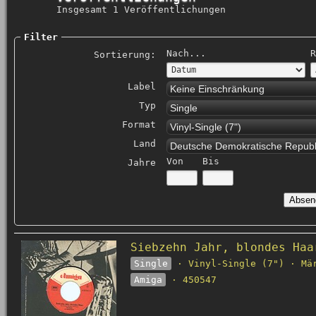
Insgesamt 1 Veröffentlichungen
Filter
Nach...
R
Sortierung:
Label
Keine Einschränkung
Typ
Single
Format
Vinyl-Single (7")
Land
Deutsche Demokratische Republ
Von
Bis
Jahre
Siebzehn Jahr, blondes Haa
Single
· Vinyl-Single (7") · Mä
Amiga
· 450547