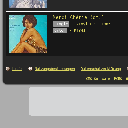
Merci Chérie (dt.)
Single
· Vinyl-EP · 1966
Orteh
· RT341
Hilfe
Nutzungsbestimmungen
Datenschutzerklärung
CMS-Software:
PCMS fü