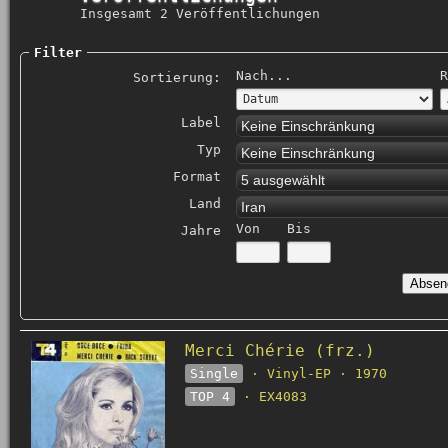
Insgesamt 2 Veröffentlichungen
Filter
Nach...
R
Sortierung:
Label
Keine Einschränkung
Typ
Keine Einschränkung
Format
5 ausgewählt
Land
Iran
Von
Bis
Jahre
Merci Chérie (frz.)
Single
· Vinyl-EP · 1970
TOP 4
· EX4083