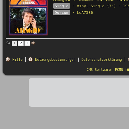
Single
· Vinyl-Single (7") · 19
Durium
· LdA7586
1
2
3
Hilfe
Nutzungsbestimmungen
Datenschutzerklärung
CMS-Software:
PCMS fü