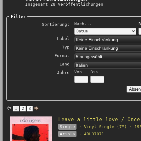
Insgesamt 28 Veröffentlichungen
Filter
Nach...
R
Sortierung:
Label
Keine Einschränkung
Typ
Keine Einschränkung
Format
5 ausgewählt
Land
Italien
Von
Bis
Jahre
1
2
3
Leave a little love / Once
Single
· Vinyl-Single (7") · 19
Ariola
· ARL37071