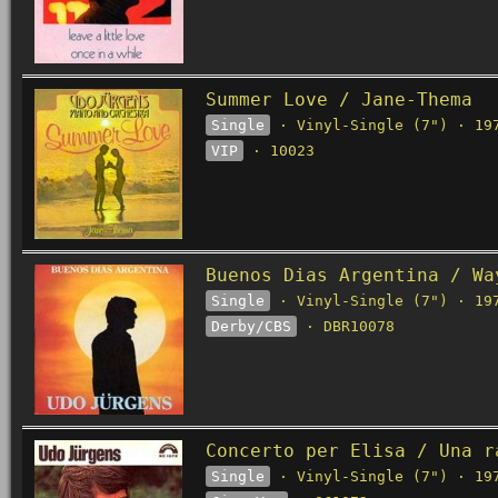
Summer Love / Jane-Thema
Single
· Vinyl-Single (7") · 19
VIP
· 10023
Buenos Dias Argentina / Wa
Single
· Vinyl-Single (7") · 19
Derby/CBS
· DBR10078
Concerto per Elisa / Una r
Single
· Vinyl-Single (7") · 19