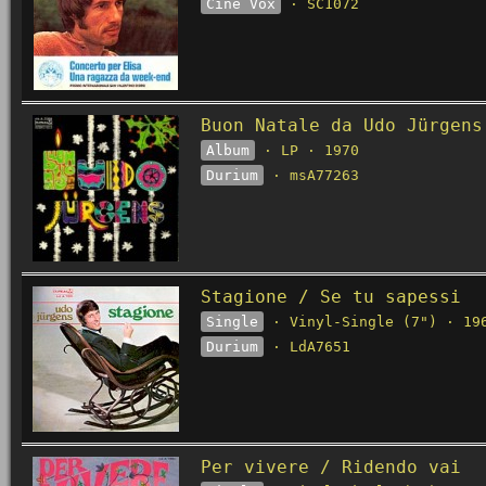
Cine Vox
· SC1072
Buon Natale da Udo Jürgens
Album
· LP · 1970
Durium
· msA77263
Stagione / Se tu sapessi
Single
· Vinyl-Single (7") · 19
Durium
· LdA7651
Per vivere / Ridendo vai