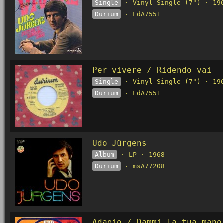
Single
· Vinyl-Single (7") · 19
Durium
· LdA7551
Per vivere / Ridendo vai
Single
· Vinyl-Single (7") · 19
Durium
· LdA7551
Udo Jürgens
Album
· LP · 1968
Durium
· msA77208
Adagio / Dammi la tua mano