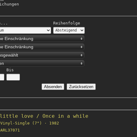
ichungen
h...
Reihenfolge
ne Einschränkung
ne Einschränkung
usgewählt
ien
Bis
little love / Once in a while
Vinyl-Single (7") · 1982
ARL37071