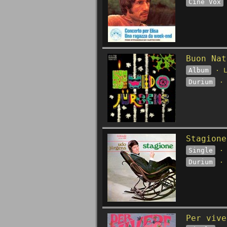
Cine Vox
Buon Nat
Album
· L
Durium
· 
Stagione
Single
· 
Durium
· 
Per vive