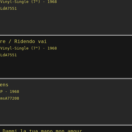
Vinyl-Single (7") · 1968
LdA7551
re / Ridendo vai
Vinyl-Single (7") · 1968
LdA7551
ens
P · 1968
msA77208
 Dammi la tua mano mon amour