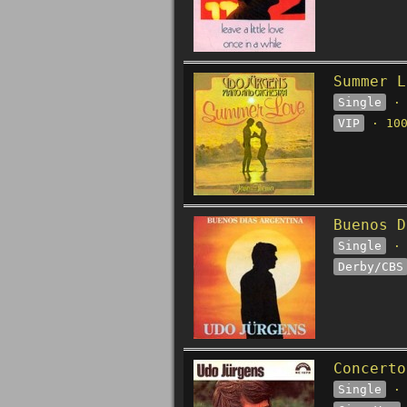
Summer L
Single
· 
VIP
· 100
Buenos D
Single
· 
Derby/CBS
Concerto
Single
· 