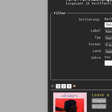
Insgesamt 28 Veröffentl
Filter
Nac
Sortierung:
Label
Kei
Typ
Kei
Format
5 a
Land
Ital
Von
Jahre
1
2
3
Leave a 
Single
· 
Ariola
· 