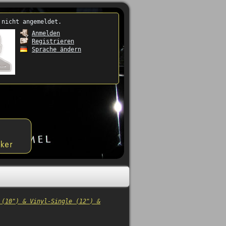
 nicht angemeldet.
Anmelden
Registrieren
Sprache ändern
 (10") & Vinyl-Single (12") &