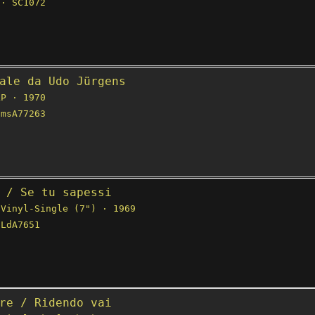
· SC1072
ale da Udo Jürgens
P · 1970
msA77263
 / Se tu sapessi
Vinyl-Single (7") · 1969
LdA7651
re / Ridendo vai