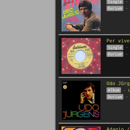
Single
· 
Durium
· 
Per vive
Single
· 
Durium
· 
Udo Jürg
Album
· L
Durium
· 
Adagio /