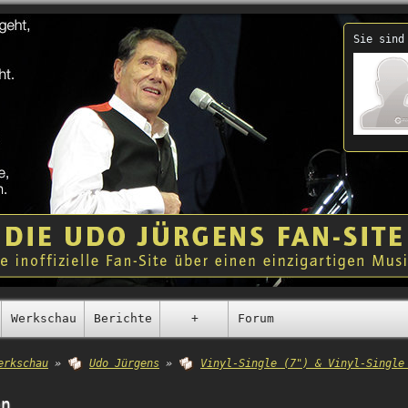
Sie sind
Werkschau
Berichte
+
Forum
erkschau
»
Udo Jürgens
»
Vinyl-Single (7") & Vinyl-Single
en