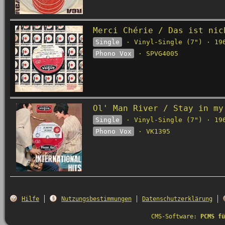
Merci Chérie / Das ist nic
Single
· Vinyl-Single (7") · 19
Phono Vox
· SPVG4005
Ol' Man River / Stay in my
Single
· Vinyl-Single (7") · 19
Phono Vox
· VK1395
Hilfe
Nutzungsbestimmungen
Datenschutzerklärung
CMS-Software:
PCMS fü