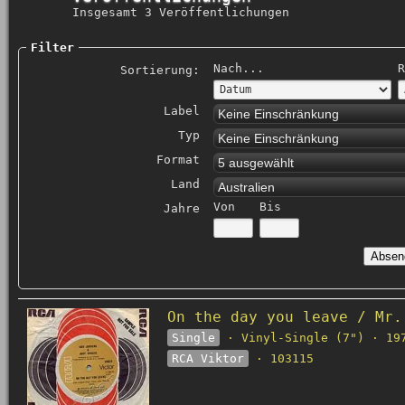
Insgesamt 3 Veröffentlichungen
Filter
Nach...
R
Sortierung:
Label
Keine Einschränkung
Typ
Keine Einschränkung
Format
5 ausgewählt
Land
Australien
Von
Bis
Jahre
On the day you leave / Mr.
Single
· Vinyl-Single (7") · 19
RCA Viktor
· 103115