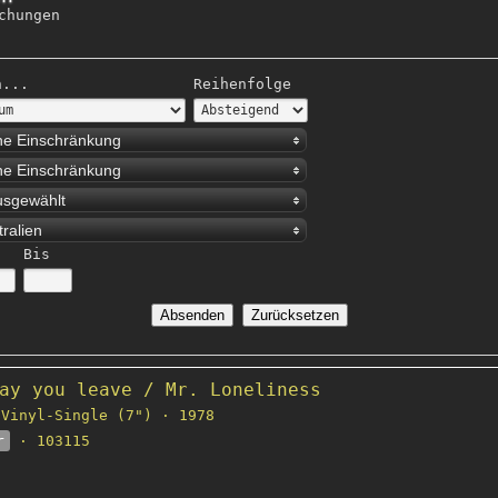
chungen
h...
Reihenfolge
ne Einschränkung
ne Einschränkung
usgewählt
tralien
Bis
ay you leave / Mr. Loneliness
Vinyl-Single (7") · 1978
r
· 103115