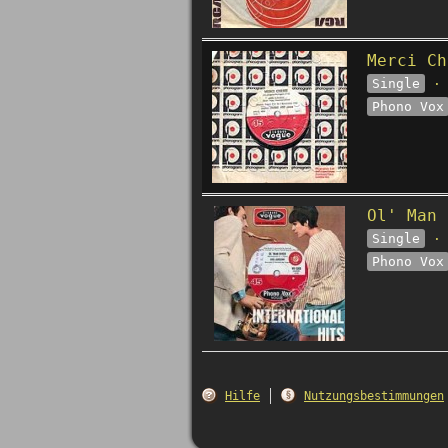
Merci Ch
Single
· 
Phono Vox
Ol' Man 
Single
· 
Phono Vox
Hilfe
Nutzungsbestimmungen