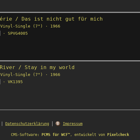
érie / Das ist nicht gut für mich
Vinyl-Single (7") · 1966
· SPVG4005
River / Stay in my world
Vinyl-Single (7") · 1966
· VK1395
Datenschutzerklärung
Impressum
CMS-Software:
PCMS für WCF™
, entwickelt von
Pixelcheck