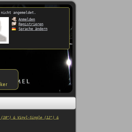
 nicht angemeldet.
Anmelden
Registrieren
Sprache ändern
 (10") & Vinyl-Single (12") &