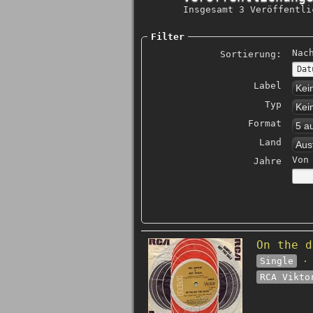
Insgesamt 3 Veröffentli
Filter
Nac
Sortierung:
Label
Kei
Typ
Kei
Format
5 a
Land
Aus
Von
Jahre
On the d
Single
· 
RCA Vikto