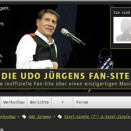
Sie sind
Werkschau
Berichte
+
Forum
erkschau
»
Udo Jürgens
»
Vinyl-Single (7") & Vinyl-Single
en