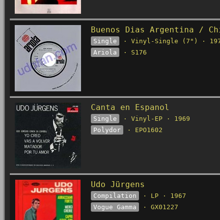
Buenos Dias Argentina / Ch
Single
· Vinyl-Single (7") · 19
Ariola
· S176
Canta en Espanol
Single
· Vinyl-EP · 1969
Polydor
· EPO1602
Udo Jürgens
Compilation
· LP · 1967
Vogue Gamma
· GX01227