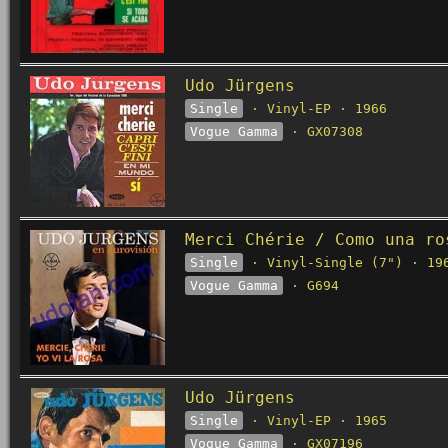
Udo Jürgens
Single
· Vinyl-EP · 1966
Vogue Gamma
· GX07308
Merci Chérie / Como una ro
Single
· Vinyl-Single (7") · 19
Vogue Gamma
· G694
Udo Jürgens
Single
· Vinyl-EP · 1965
Vogue Gamma
· GX07196