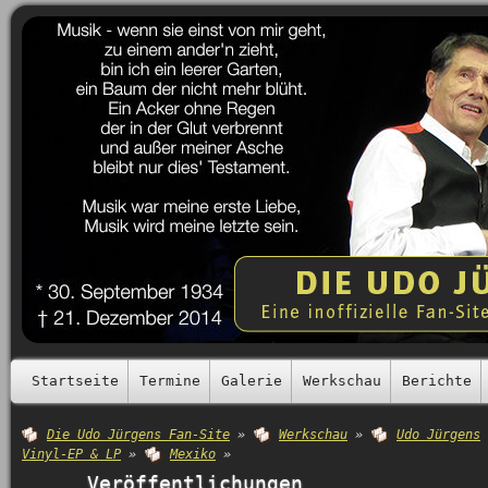
Startseite
Termine
Galerie
Werkschau
Berichte
Die Udo Jürgens Fan-Site
»
Werkschau
»
Udo Jürgens
Vinyl-EP & LP
»
Mexiko
»
Veröffentlichungen