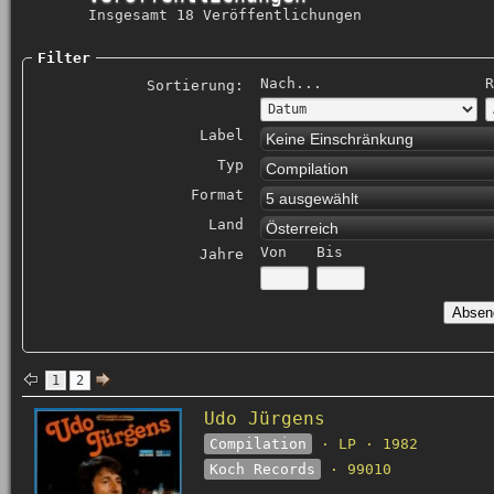
Insgesamt 18 Veröffentlichungen
Filter
Nach...
R
Sortierung:
Label
Keine Einschränkung
Typ
Compilation
Format
5 ausgewählt
Land
Österreich
Von
Bis
Jahre
1
2
Udo Jürgens
Compilation
· LP · 1982
Koch Records
· 99010