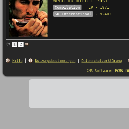
Wenn du mich liebst
Compilation
· LP · 1971
SR International
· 92402
1
2
Hilfe
Nutzungsbestimmungen
Datenschutzerklärung
CMS-Software:
PCMS fü