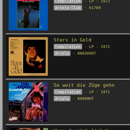
Compilation
· LP · 1972
Ariola Club
· 61789
Stars in Gold
Compilation
· LP · 1972
Ariola
· 86030XDT
So weit die Züge gehn
Compilation
· LP · 1971
Ariola
· 80999HT