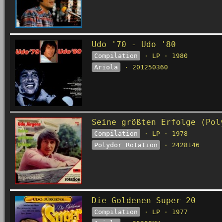
Udo '70 - Udo '80
Compilation
· LP · 1980
Ariola
· 201250360
Seine größten Erfolge (Pol
Compilation
· LP · 1978
Polydor Rotation
· 2428146
Die Goldenen Super 20
Compilation
· LP · 1977