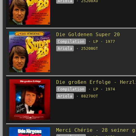
Ariola
· 25208XU
Die Goldenen Super 20
Compilation
· LP · 1977
Ariola
· 25208GT
Die großen Erfolge - Herzl
Compilation
· LP · 1974
Ariola
· 88270OT
Merci Chérie - 28 seiner g