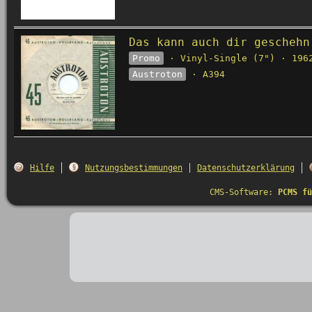
Das kann auch dir geschehn
Promo
· Vinyl-Single (7") · 196
Austroton
· A394
Hilfe
Nutzungsbestimmungen
Datenschutzerklärung
CMS-Software:
PCMS fü