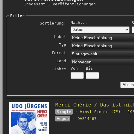
Insgesamt 1 Veröffentlichungen
Filter
Nach...
R
Sortierung:
Label
Keine Einschränkung
Typ
Keine Einschränkung
Format
5 ausgewählt
Land
Norwegen
Von
Bis
Jahre
Merci Chérie / Das ist nic
Single
· Vinyl-Single (7") · 19
Vogue
· DVS14467