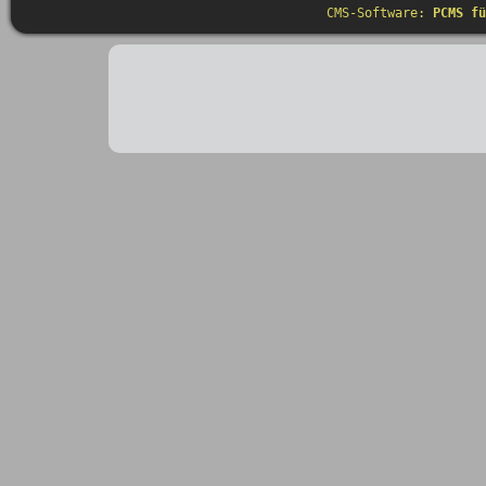
CMS-Software:
PCMS fü