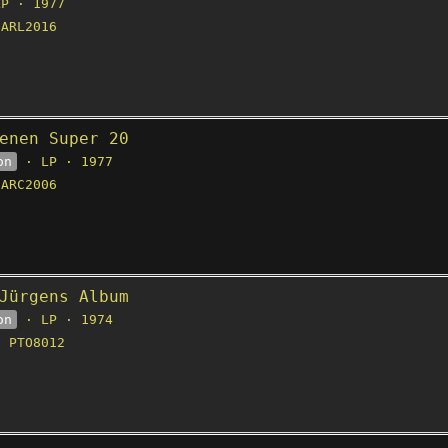
P · 1977
ARL2016
enen Super 20
on
· LP · 1977
ARC2006
Jürgens Album
on
· LP · 1974
 PTO8012