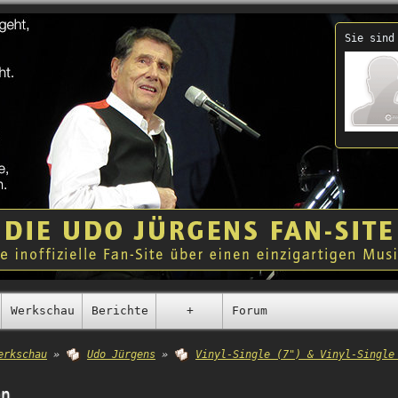
Sie sind
Werkschau
Berichte
+
Forum
erkschau
»
Udo Jürgens
»
Vinyl-Single (7") & Vinyl-Single
en