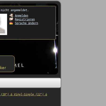
 nicht angemeldet.
Anmelden
Registrieren
Sprache ändern
 (10") & Vinyl-Single (12") &