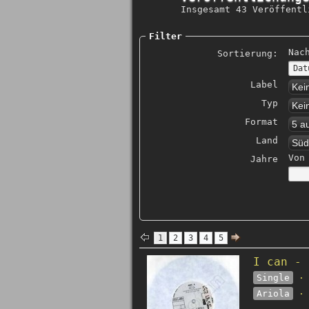
Insgesamt 43 Veröffentl
Filter
Nac
Sortierung:
Label
Kei
Typ
Kei
Format
5 a
Land
Süd
Von
Jahre
1
2
3
4
5
I can - 
Single
· 
Ariola
· 