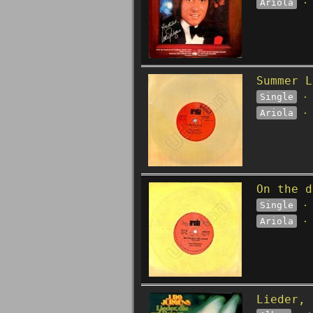
Ariola
· 
Summer L
Single
· 
Ariola
· 
On the d
Single
· 
Ariola
· 
Lieder, 