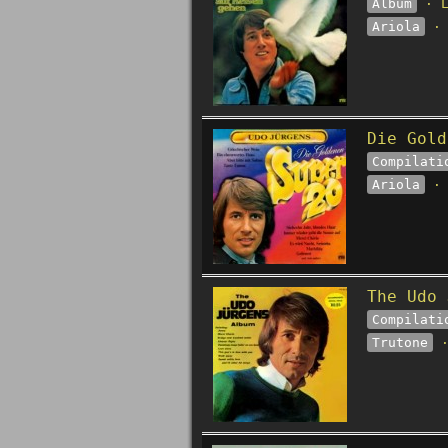
Album
· L
Ariola
· 
Die Gold
Compilati
Ariola
· 
The Udo 
Compilati
Trutone
·