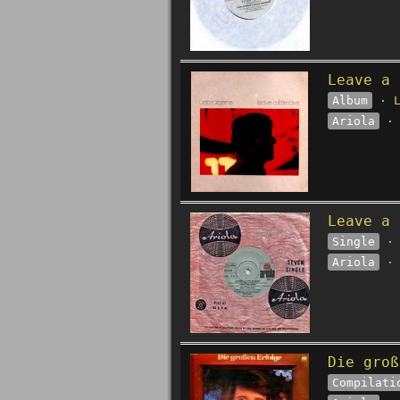
Leave a 
Album
· L
Ariola
· 
Leave a 
Single
· 
Ariola
· 
Die groß
Compilati