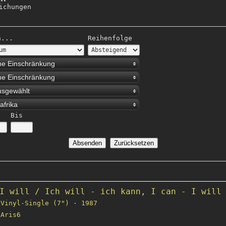
ichungen
h...
Reihenfolge
ne Einschränkung
ne Einschränkung
usgewählt
afrika
Bis
I will / Ich will - ich kann, I can - I will
Vinyl-Single (7") · 1987
Aris6