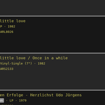
little love
P · 1982
ARL8026
little love / Once in a while
Vinyl-Single (7") · 1982
ARS2133
en Erfolge - Herzlichst Udo Jürgens
on
· LP · 1979