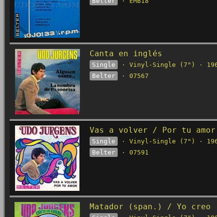
Belter
· EMB18
Canta en inglés
Single
· Vinyl-Single (7") · 19
Belter
· 07567
Vas a volver / Por tu amor
Single
· Vinyl-Single (7") · 19
Belter
· 07591
Matador (span.) / Yo creo