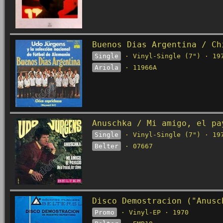
Buenos Dias Argentina / Ch
Single
· Vinyl-Single (7") · 19
Ariola
· 11966A
Anuschka / Mi amigo, el pa
Single
· Vinyl-Single (7") · 19
Belter
· 07667
Disco Demostracion ("Anusc
Promo
· Vinyl-EP · 1970