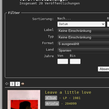
Insgesamt 20 Veröffentlichungen
Filter
Nach...
R
Sortierung:
Label
Keine Einschränkung
Typ
Keine Einschränkung
Format
5 ausgewählt
Land
Spanien
Von
Bis
Jahre
1
2
Leave a little love
Album
· LP · 1981
Ariola
· 204099