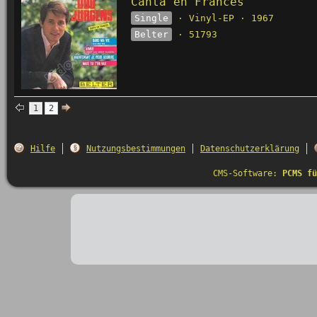
Canta en Frances
Single
· Vinyl-EP · 1967
Belter
· 51793
1
2
Hilfe
Nutzungsbestimmungen
Datenschutzerklärung
CMS-Software:
PCMS fü