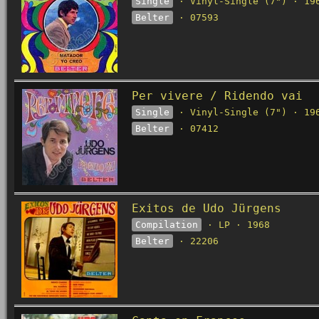
Single
· Vinyl-Single (7") · 19
Belter
· 07593
Per vivere / Ridendo vai
Single
· Vinyl-Single (7") · 19
Belter
· 07412
Exitos de Udo Jürgens
Compilation
· LP · 1968
Belter
· 22206