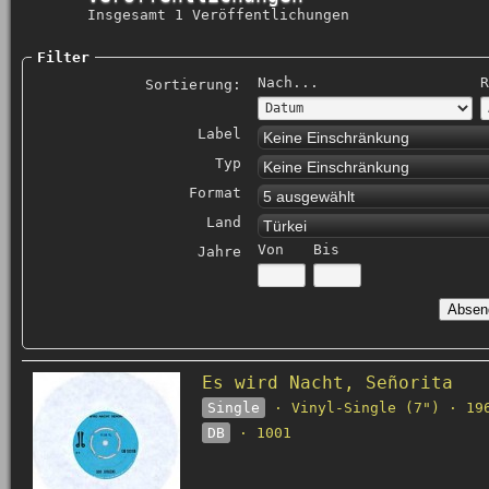
Insgesamt 1 Veröffentlichungen
Filter
Nach...
R
Sortierung:
Label
Keine Einschränkung
Typ
Keine Einschränkung
Format
5 ausgewählt
Land
Türkei
Von
Bis
Jahre
Es wird Nacht, Señorita
Single
· Vinyl-Single (7") · 19
DB
· 1001