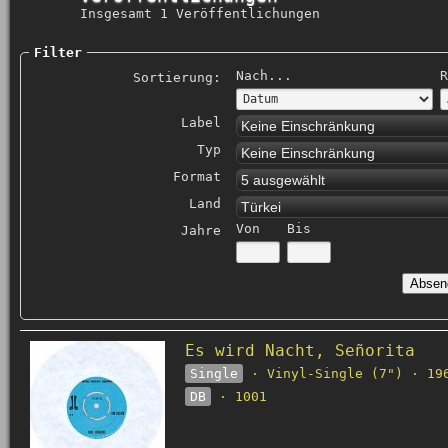
Insgesamt 1 Veröffentlichungen
Filter
Nach...
R
Sortierung:
Label
Keine Einschränkung
Typ
Keine Einschränkung
Format
5 ausgewählt
Land
Türkei
Von
Bis
Jahre
Es wird Nacht, Señorita
Single
· Vinyl-Single (7") · 19
DB
· 1001