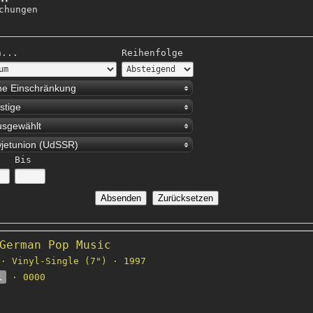
chungen
h...
Reihenfolge
ne Einschränkung
stige
usgewählt
jetunion (UdSSR)
Bis
German Pop Music
· Vinyl-Single (7") · 1997
l
· 0000