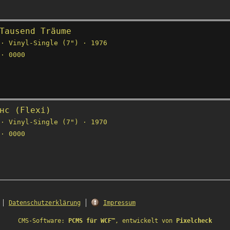
Tausend Träume
· Vinyl-Single (7") · 1976
· 0000
нс (Flexi)
· Vinyl-Single (7") · 1970
· 0000
Datenschutzerklärung
Impressum
CMS-Software:
PCMS für WCF™
, entwickelt von
Pixelcheck