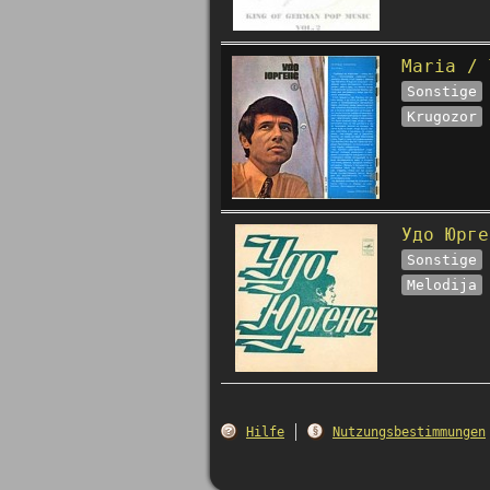
Maria / 
Sonstige
Krugozor
Удо Юрге
Sonstige
Melodija
Hilfe
Nutzungsbestimmungen