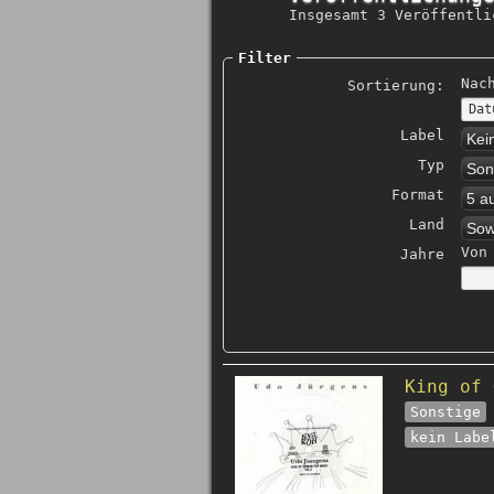
Insgesamt 3 Veröffentli
Filter
Nac
Sortierung:
Label
Kei
Typ
Son
Format
5 a
Land
Sow
Von
Jahre
King of 
Sonstige
kein Labe