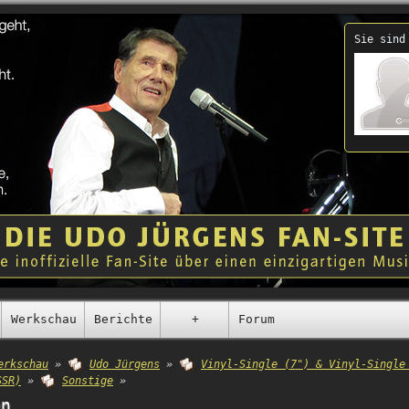
Sie sind
Werkschau
Berichte
+
Forum
erkschau
»
Udo Jürgens
»
Vinyl-Single (7") & Vinyl-Single
SSR)
»
Sonstige
»
en