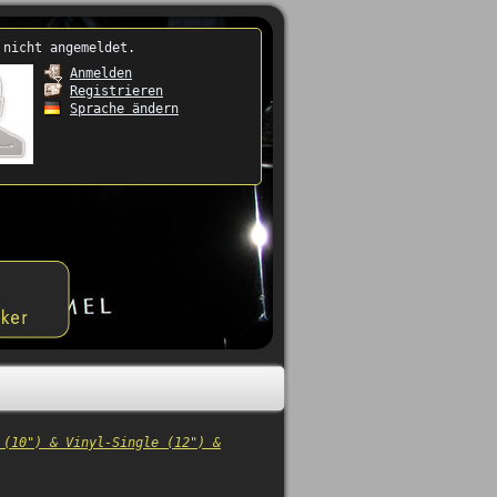
 nicht angemeldet.
Anmelden
Registrieren
Sprache ändern
 (10") & Vinyl-Single (12") &