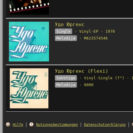
Удо Юргенс
Single
· Vinyl-EP · 1970
Melodija
· M623574546
Удо Юргенс (Flexi)
Sonstige
· Vinyl-Single (7") · 
Melodija
· 0000
Hilfe
Nutzungsbestimmungen
Datenschutzerklärung