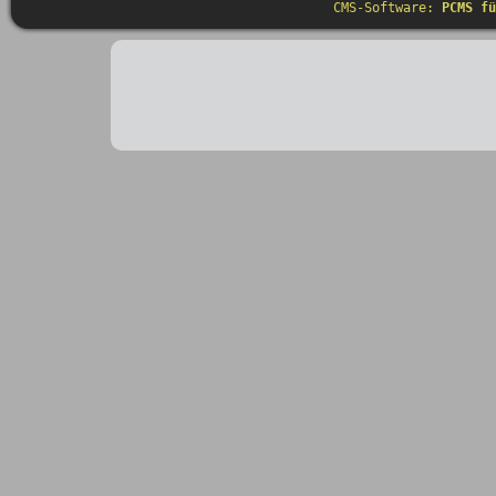
CMS-Software:
PCMS fü