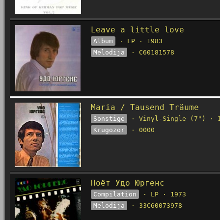
Leave a little love
Album
· LP · 1983
Melodija
· C60181578
Maria / Tausend Träume
Sonstige
· Vinyl-Single (7") · 
Krugozor
· 0000
Поёт Удо Юргенс
Compilation
· LP · 1973
Melodija
· 33C60073978