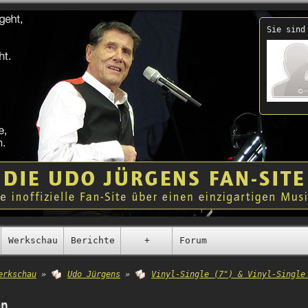
Sie sind
Werkschau
Berichte
+
Forum
erkschau
»
Udo Jürgens
»
Vinyl-Single (7") & Vinyl-Single
en