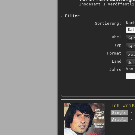
Insgesamt 1 Veröffentli
Filter
Nac
Sortierung:
Label
Kei
Typ
Kei
Format
5 a
Land
Boli
Von
Jahre
Ich weiß
Single
· 
Ariola
· 