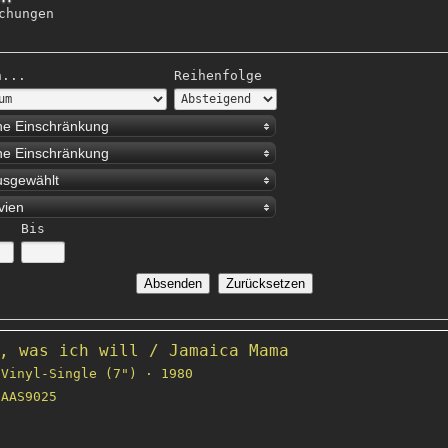
chungen
h...
Reihenfolge
ne Einschränkung
ne Einschränkung
usgewählt
vien
Bis
, was ich will / Jamaica Mama
Vinyl-Single (7") · 1980
AAS9025