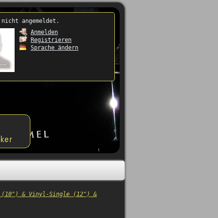
 nicht angemeldet.
Anmelden
Registrieren
Sprache ändern
 (10") & Vinyl-Single (12") &