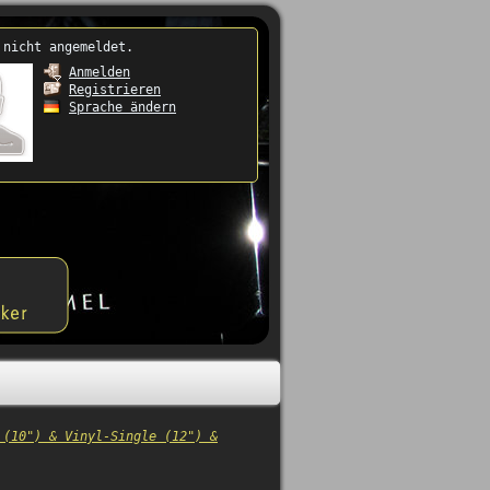
 nicht angemeldet.
Anmelden
Registrieren
Sprache ändern
 (10") & Vinyl-Single (12") &