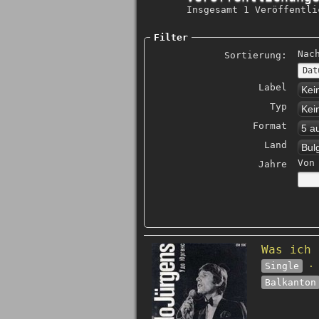
Insgesamt 1 Veröffentli
Filter
Nac
Sortierung:
Label
Kei
Typ
Kei
Format
5 a
Land
Bul
Von
Jahre
Was ich 
Single
· 
Balkanton