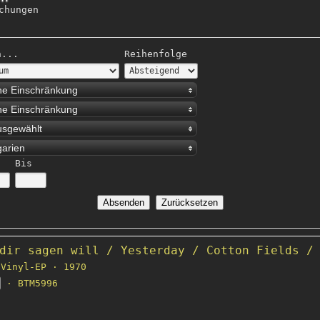
chungen
h...
Reihenfolge
ne Einschränkung
ne Einschränkung
usgewählt
garien
Bis
dir sagen will / Yesterday / Cotton Fields /
Vinyl-EP · 1970
· BTM5996