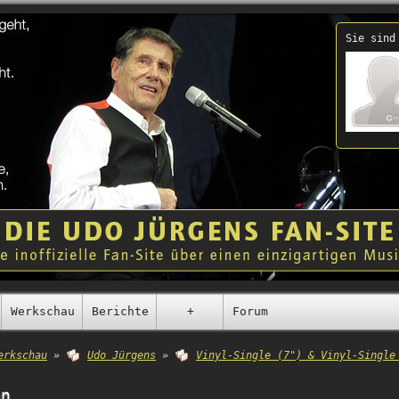
Sie sind
Werkschau
Berichte
+
Forum
erkschau
»
Udo Jürgens
»
Vinyl-Single (7") & Vinyl-Single
en